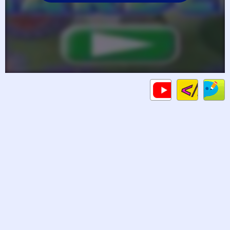
Code
Gameplays
C
HTML