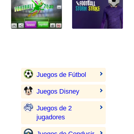
Juegos de Fútbol
Juegos Disney
Juegos de 2
jugadores
Juegos de Conducir