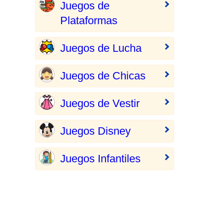
Juegos de
Plataformas
Juegos de Lucha
Juegos de Chicas
Juegos de Vestir
Juegos Disney
Juegos Infantiles