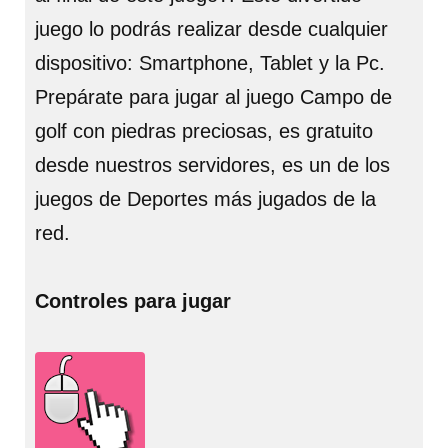
juego lo podrás realizar desde cualquier
dispositivo: Smartphone, Tablet y la Pc.
Prepárate para jugar al juego Campo de
golf con piedras preciosas, es gratuito
desde nuestros servidores, es un de los
juegos de Deportes más jugados de la
red.
Controles para jugar