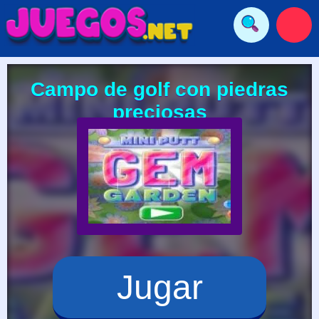
Campo de golf con piedras
preciosas
Jugar