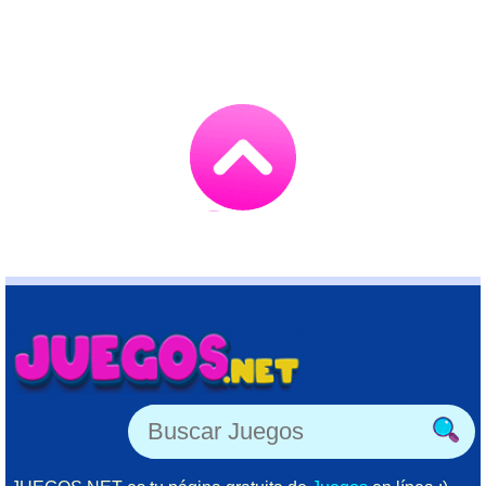
Go
to
TOP