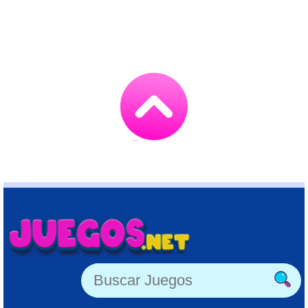
Go
to
TOP