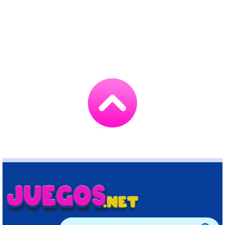
Go
to
TOP