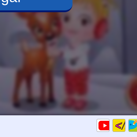
Cod
Gameplays
HTM