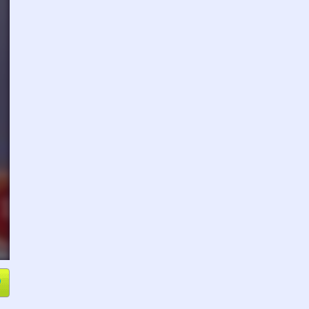
e
Compartir
L