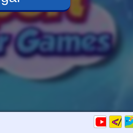
Cod
Gameplays
HTM