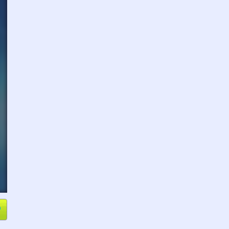
e
Compartir
L