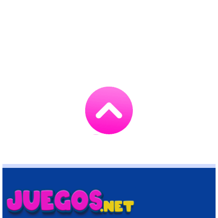
Go
to
TOP