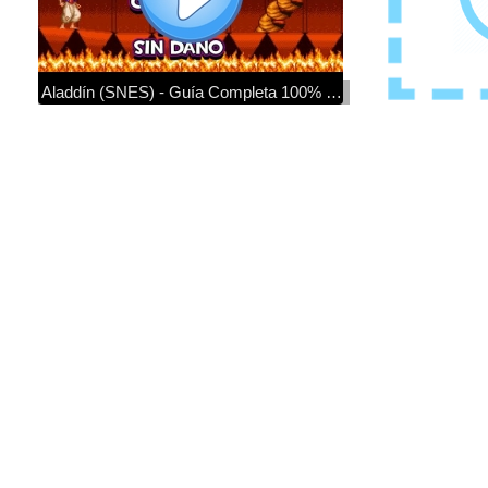
Aladdín (SNES) - Guía Completa 100% (Sin Daño)