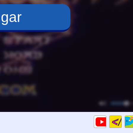
ugar
Cod
Gameplay
HTM